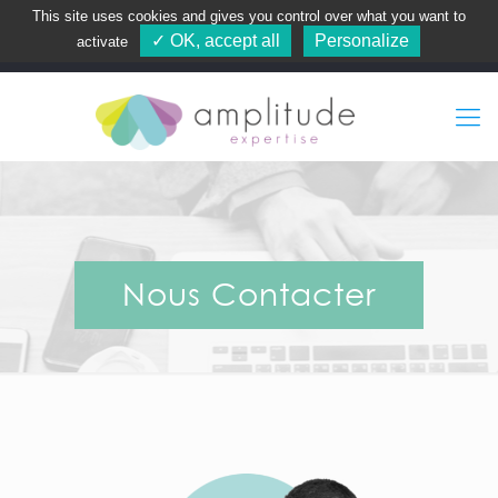
This site uses cookies and gives you control over what you want to
CONNEXION
✓ OK, accept all
Personalize
activate
Nous Contacter